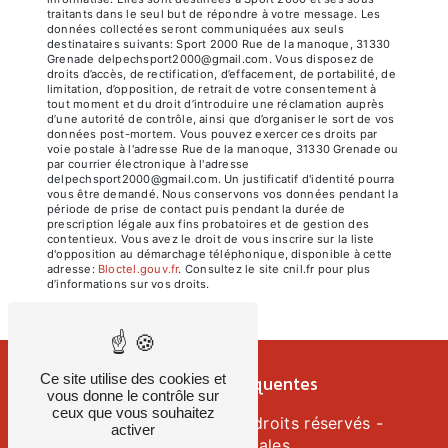
traitants dans le seul but de répondre à votre message. Les
données collectées seront communiquées aux seuls
destinataires suivants: Sport 2000 Rue de la manoque, 31330
Grenade delpechsport2000@gmail.com. Vous disposez de
droits d’accès, de rectification, d’effacement, de portabilité, de
limitation, d’opposition, de retrait de votre consentement à
tout moment et du droit d’introduire une réclamation auprès
d’une autorité de contrôle, ainsi que d’organiser le sort de vos
données post-mortem. Vous pouvez exercer ces droits par
voie postale à l'adresse Rue de la manoque, 31330 Grenade ou
par courrier électronique à l'adresse
delpechsport2000@gmail.com. Un justificatif d'identité pourra
vous être demandé. Nous conservons vos données pendant la
période de prise de contact puis pendant la durée de
prescription légale aux fins probatoires et de gestion des
contentieux. Vous avez le droit de vous inscrire sur la liste
d'opposition au démarchage téléphonique, disponible à cette
adresse:
Bloctel.gouv.fr
. Consultez le site cnil.fr pour plus
d’informations sur vos droits.
Ce site utilise des cookies et
Recherches fréquentes
vous donne le contrôle sur
ceux que vous souhaitez
©
Vistalid
- 2026 - Tous droits réservés -
activer
Mentions légales