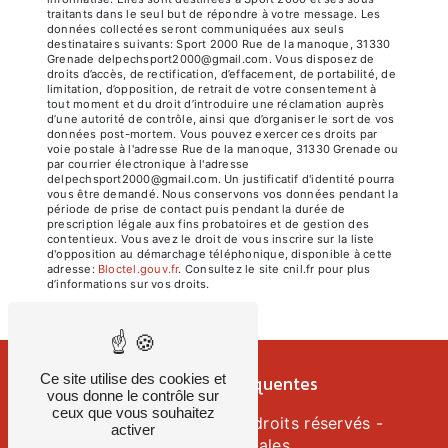
traitants dans le seul but de répondre à votre message. Les
données collectées seront communiquées aux seuls
destinataires suivants: Sport 2000 Rue de la manoque, 31330
Grenade delpechsport2000@gmail.com. Vous disposez de
droits d’accès, de rectification, d’effacement, de portabilité, de
limitation, d’opposition, de retrait de votre consentement à
tout moment et du droit d’introduire une réclamation auprès
d’une autorité de contrôle, ainsi que d’organiser le sort de vos
données post-mortem. Vous pouvez exercer ces droits par
voie postale à l'adresse Rue de la manoque, 31330 Grenade ou
par courrier électronique à l'adresse
delpechsport2000@gmail.com. Un justificatif d'identité pourra
vous être demandé. Nous conservons vos données pendant la
période de prise de contact puis pendant la durée de
prescription légale aux fins probatoires et de gestion des
contentieux. Vous avez le droit de vous inscrire sur la liste
d'opposition au démarchage téléphonique, disponible à cette
adresse:
Bloctel.gouv.fr
. Consultez le site cnil.fr pour plus
d’informations sur vos droits.
Ce site utilise des cookies et
Recherches fréquentes
vous donne le contrôle sur
ceux que vous souhaitez
©
Vistalid
- 2026 - Tous droits réservés -
activer
Mentions légales